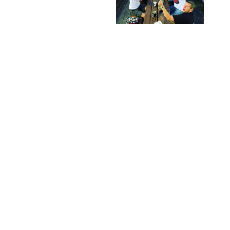
По Праге в
Вся Прага за 1
карбиолете
день
©2026 По Праге с улыбкой — Экскурсии по
Праге, Чехии и Европе на русском языке