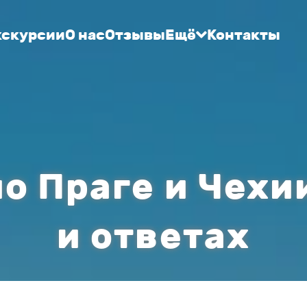
кскурсии
О нас
Отзывы
Ещё
Контакты
о Праге и Чехи
и ответах