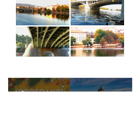
Рождественская
Выездная
экскурсия в Праге
экскурсия в Вену
2026
©2026 По Праге с улыбкой — Экскурсии по