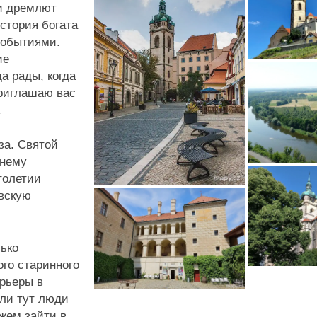
 и дремлют
стория богата
событиями.
ие
а рады, когда
приглашаю вас
.
за. Святой
внему
толетии
вскую
ько
го старинного
ерьеры в
или тут люди
жем зайти в