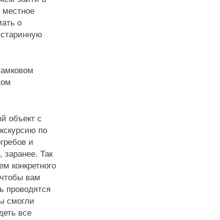
 местное
ать о
 старинную
замковом
вом
ый объект с
кскурсию по
гребов и
 заранее. Так
ем конкретного
 чтобы вам
ь проводятся
мы смогли
деть все