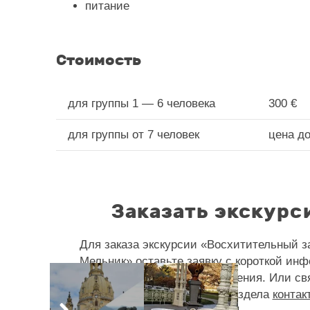
питание
Стоимость
для группы 1 — 6 человека
300 €
для группы от 7 человек
цена д
Заказать экскурс
Для заказа экскурсии «Восхитительный з
Мельник» оставьте заявку с короткой ин
о Вас и о времени её проведения. Или св
нами любым способом из раздела
контак