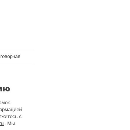
оговорная
ию
амок
формацией
яжитесь с
ты
. Мы