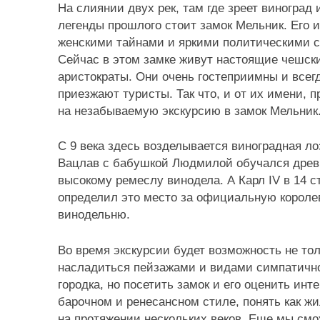
На слиянии двух рек, там где зреет виноград
легенды прошлого стоит замок Мельник. Его и
женскими тайнами и яркими политическими 
Сейчас в этом замке живут настоящие чешск
аристократы. Они очень гостеприимны и всегд
приезжают туристы. Так что, и от их имени, 
на незабываемую экскурсию в замок Мельник
С 9 века здесь возделывается виноградная ло
Вацлав с бабушкой Людмилой обучался дре
высокому ремеслу винодела. А Карл IV в 14 с
определил это место за официальную короле
винодельню.
Во время экскурсии будет возможность не тол
насладиться пейзажами и видами симпатично
городка, но посетить замок и его оценить инт
барочном и ренесансном стиле, понять как ж
на протяжении нескольких веков. Еще мы смо