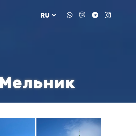
RU
 Мельник